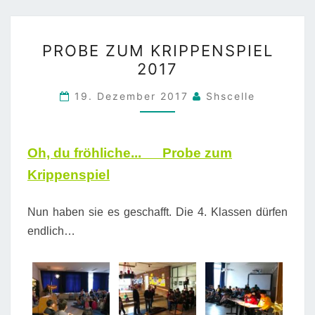
PROBE
PROBE ZUM KRIPPENSPIEL
ZUM
2017
KRIPPENSPIEL
2017
19. Dezember 2017
Shscelle
Oh, du fröhliche..
. Probe zum
Krippenspiel
Nun haben sie es geschafft. Die 4. Klassen dürfen
endlich…