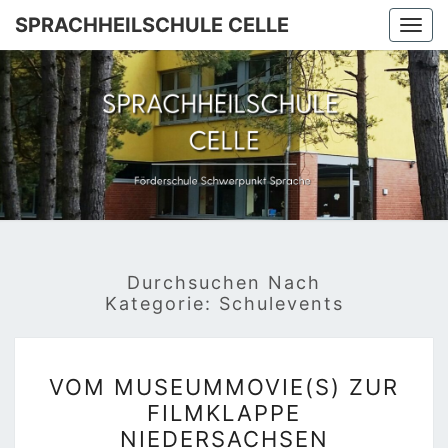
Skip
SPRACHHEILSCHULE CELLE
Togg
to
navi
content
SPRACHH
Förderschule
Schwerpunkt
Sprache
C
Durchsuchen Nach
Kategorie:
Schulevents
VOM
VOM MUSEUMMOVIE(S) ZUR
MUSEUMMOVIE(S)
FILMKLAPPE
ZUR
NIEDERSACHSEN
FILMKLAPPE