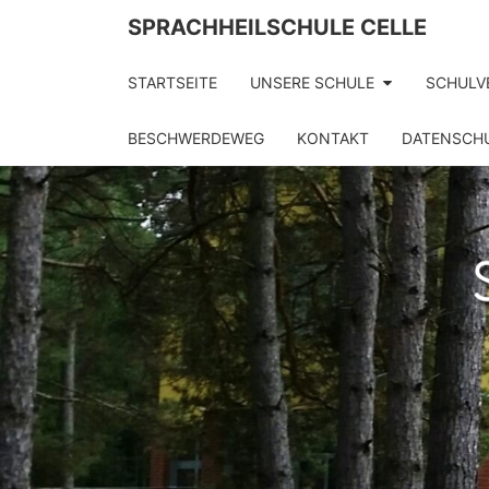
Skip
SPRACHHEILSCHULE CELLE
to
content
STARTSEITE
UNSERE SCHULE
SCHULV
BESCHWERDEWEG
KONTAKT
DATENSCH