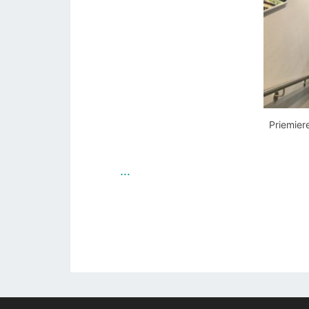
Priemier
…