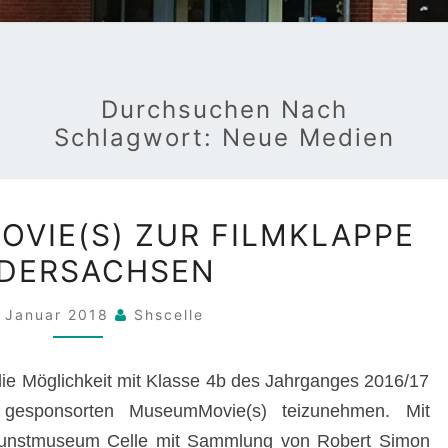
Durchsuchen Nach
Schlagwort:
Neue Medien
VOM
VIE(S) ZUR FILMKLAPPE
MUSEUMMOVIE(S)
EDERSACHSEN
ZUR
FILMKLAPPE
. Januar 2018
Shscelle
NIEDERSACHSEN
die Möglichkeit mit Klasse 4b des Jahrganges 2016/17
esponsorten MuseumMovie(s) teizunehmen. Mit
Kunstmuseum Celle mit Sammlung von Robert Simon