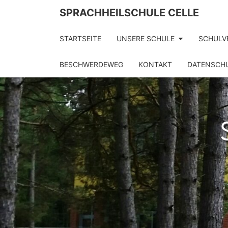
Skip
SPRACHHEILSCHULE CELLE
to
content
STARTSEITE
UNSERE SCHULE
SCHULV
BESCHWERDEWEG
KONTAKT
DATENSCH