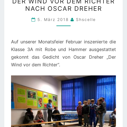
DER WIND VOR DEM RICHTER
WIND
NACH OSCAR DREHER
VOR
DEM
5. März 2018
Shscelle
RICHTER
NACH
OSCAR
Auf unserer Monatsfeier Februar inszenierte die
DREHER
Klasse 3A mit Robe und Hammer ausgestattet
gekonnt das Gedicht von Oscar Dreher „Der
Wind vor dem Richter“.