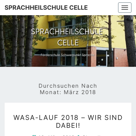
Skip
SPRACHHEILSCHULE CELLE
Togg
to
navi
content
SPRACHH
Förderschule
Schwerpunkt
Sprache
C
Durchsuchen Nach
Monat:
März 2018
WASA-
WASA-LAUF 2018 – WIR SIND
LAUF
DABEI!
2018
–