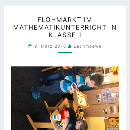
FLOHMARKT
FLOHMARKT IM
IM
MATHEMATIKUNTERRICHT IN
MATHEMATIKUNTERRIC
KLASSE 1
IN
KLASSE
9. März 2018
Lachmoewe
1