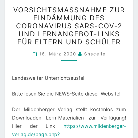
VORSICHTSMASSNAHME 
VORSICHTSMASSNAHME ZUR E
UR E
INDÄMMUNG DES C
INDÄMMUNG D
ORONAVIRUS SARS-COV-2 U
ES C
ND LERNANGEBOT-LINKS F
ORONAVIRUS S
ÜR ELTERN UND SCHÜLER
ARS-C
OV-2
16. März 2020
Shscelle
U
ND L
Landesweiter Unterrichtsausfall
ERNANGEBOT-L
INKS F
Bitte lesen Sie die NEWS-Seite dieser Website!
ÜR E
LTERN U
Der Mildenberger Verlag stellt kostenlos zum
ND S
Downloaden Lern-Materialien zur Verfügung!
CHÜLER
Hier der Link
https://www.mildenberger-
verlag.de/page.php?