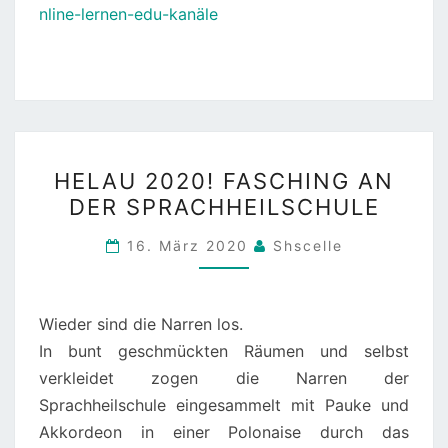
nline-lernen-edu-kanäle
HELAU
HELAU 2020! FASCHING AN
2020!
DER SPRACHHEILSCHULE
FASCHING
AN
16. März 2020
Shscelle
DER
SPRACHHEILSCHULE
Wieder sind die Narren los.
In bunt geschmückten Räumen und selbst
verkleidet zogen die Narren der
Sprachheilschule eingesammelt mit Pauke und
Akkordeon in einer Polonaise durch das