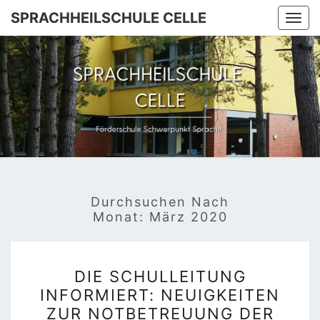
Skip
SPRACHHEILSCHULE CELLE
Togg
to
navi
content
SPRACHH
Förderschule
Schwerpunkt
Sprache
C
Durchsuchen Nach
Monat:
März 2020
DIE
DIE SCHULLEITUNG
SCHULLEITUNG
INFORMIERT: NEUIGKEITEN
INFORMIERT:
ZUR NOTBETREUUNG DER
NEUIGKEITEN