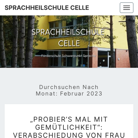
SPRACHHEILSCHULE CELLE
Togg
navi
SPRACHH
Förderschule
Schwerpunkt
Sprache
C
Durchsuchen Nach
Monat:
Februar 2023
„PROBIER’S
„PROBIER’S MAL MIT
MAL
GEMÜTLICHKEIT“:
MIT
VERABSCHIEDUNG VON FRAU
GEMÜTLICHKEIT“: