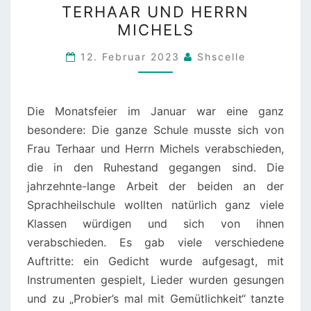
TERHAAR UND HERRN
VERABSCHIEDUNG
MICHELS
VON
FRAU
12. Februar 2023
Shscelle
TERHAAR
UND
Die Monatsfeier im Januar war eine ganz
HERRN
besondere: Die ganze Schule musste sich von
MICHELS
Frau Terhaar und Herrn Michels verabschieden,
die in den Ruhestand gegangen sind. Die
jahrzehnte-lange Arbeit der beiden an der
Sprachheilschule wollten natürlich ganz viele
Klassen würdigen und sich von ihnen
verabschieden. Es gab viele verschiedene
Auftritte: ein Gedicht wurde aufgesagt, mit
Instrumenten gespielt, Lieder wurden gesungen
und zu „Probier’s mal mit Gemütlichkeit“ tanzte